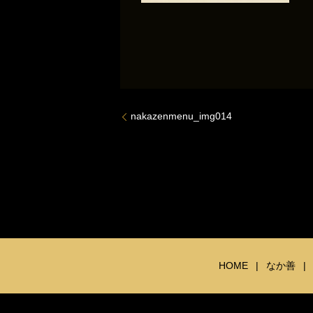
nakazenmenu_img014
HOME
なか善