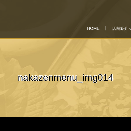
HOME
店舗紹介
nakazenmenu_img014