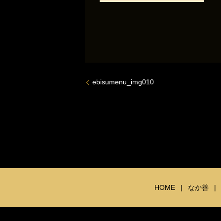
ebisumenu_img010
HOME
なか善