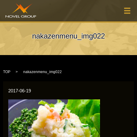
メ
nakazenmenu_img022
TOP
nakazenmenu_img022
2017-06-19