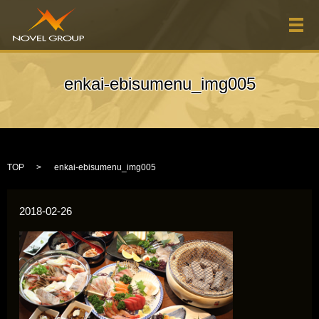
メ
enkai-ebisumenu_img005
TOP
enkai-ebisumenu_img005
2018-02-26