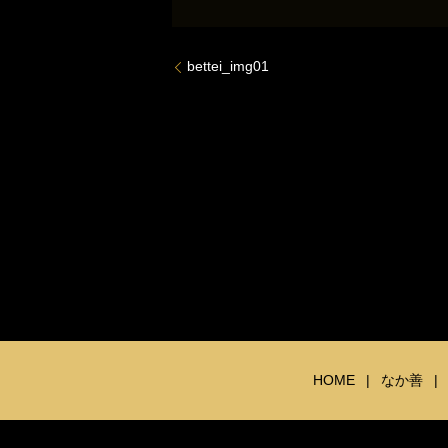
bettei_img01
HOME
なか善