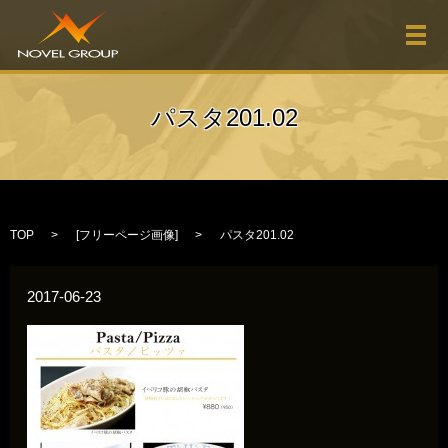
メ
パスタ201.02
TOP
[
フリーページ画像
]
パスタ201.02
2017-06-23